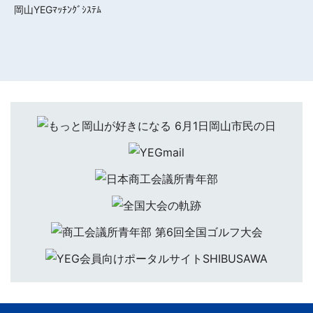
岡山YEGﾏｯﾁﾝｸﾞｼｽﾃﾑ