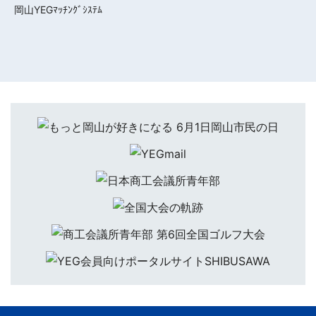
岡山YEGﾏｯﾁﾝｸﾞｼｽﾃﾑ