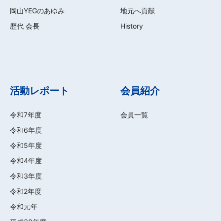
岡山YEGのあゆみ
地元へ貢献
歴代 会長
History
活動レポート
会員紹介
令和7年度
会員一覧
令和6年度
令和5年度
令和4年度
令和3年度
令和2年度
令和元年