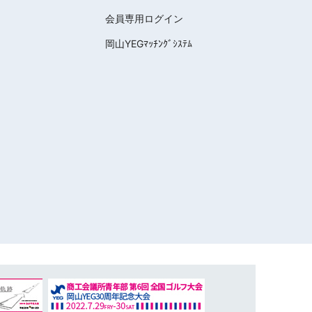
会員専用ログイン
岡山YEGﾏｯﾁﾝｸﾞｼｽﾃﾑ