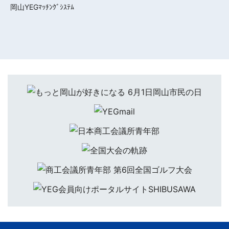
岡山YEGﾏｯﾁﾝｸﾞｼｽﾃﾑ