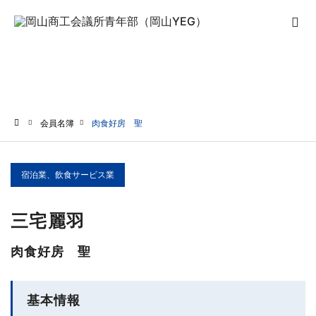
会員名簿
会員名簿
肉食好房 聖
ホーム
宿泊業、飲食サービス業
三宅麗羽
肉食好房 聖
基本情報