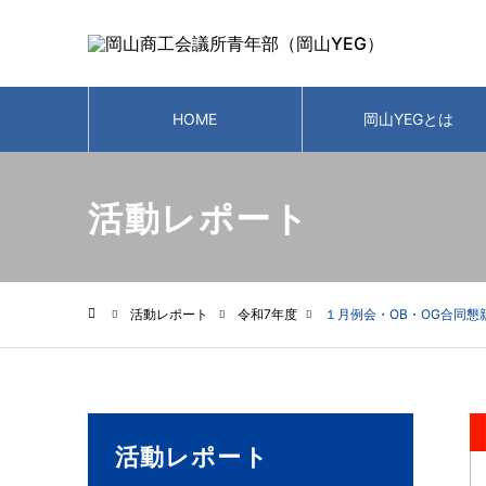
HOME
岡山YEGとは
活動レポート
活動レポート
令和7年度
１月例会・OB・OG合同懇
ホーム
活動レポート