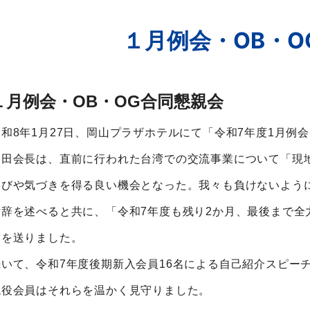
１月例会・OB・O
１月例会・OB・OG合同懇親会
令和8年1月27日、岡山プラザホテルにて「令和7年度1月例
山田会長は、直前に行われた台湾での交流事業について「現
学びや気づきを得る良い機会となった。我々も負けないよう
謝辞を述べると共に、「令和7年度も残り2か月、最後まで全
ジを送りました。
続いて、令和7年度後期新入会員16名による自己紹介スピー
現役会員はそれらを温かく見守りました。