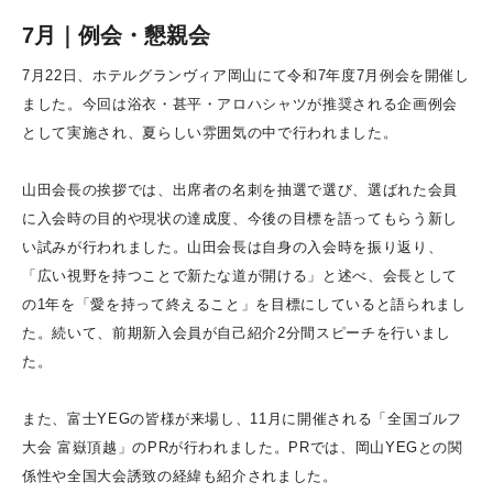
7月｜例会・懇親会
7月22日、ホテルグランヴィア岡山にて令和7年度7月例会を開催し
ました。今回は浴衣・甚平・アロハシャツが推奨される企画例会
として実施され、夏らしい雰囲気の中で行われました。
山田会長の挨拶では、出席者の名刺を抽選で選び、選ばれた会員
に入会時の目的や現状の達成度、今後の目標を語ってもらう新し
い試みが行われました。山田会長は自身の入会時を振り返り、
「広い視野を持つことで新たな道が開ける」と述べ、会長として
の1年を「愛を持って終えること」を目標にしていると語られまし
た。続いて、前期新入会員が自己紹介2分間スピーチを行いまし
た。
また、富士YEGの皆様が来場し、11月に開催される「全国ゴルフ
大会 富嶽頂越」のPRが行われました。PRでは、岡山YEGとの関
係性や全国大会誘致の経緯も紹介されました。