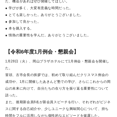
た、機会があればぜひ開催してほしい。
● 学びが多く、大変有意義な時間だった。
● とても楽しかった。ありがとうございました。
● 参加して良かった。
● 本を購入する。
● 情熱の重要性を学んだ。ありがとうございました。
【令和6年度1月例会・懇親会】
1月28日（火）、岡山プラザホテルにて1月例会・懇親会を開催し
た。
冒頭、古市会長の挨拶では、初めて取り組んだクリスマス例会の
成功や、1月に開催したあきんど塾での学び、さらにこれからの岡
山の未来に向けて、自分たちの在り方を振り返る重要性について
語った。
また、後期新会員8名が新会員スピーチを行い、それぞれがビジネ
スに関する自己紹介や、少しユニークな興味関心について、持ち
時間をフルに活用しながら個性的なエピソードを披露した。