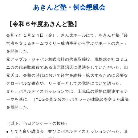
あきんど塾・例会懇親会
【令和６年度あきんど塾】
令和７年１月２４日（金）、さん太ホールにて、あきんど塾「経
営者を支えるチームづくり～成功事例から学ぶサポートの力～」
を開催した。
元アップル・ジャパン株式会社の代表取締役、現株式会社コミュ
ニカの代表取締役である山元賢治氏に講演をしていただいた。山
元氏は、令和の時代において経営を維持・拡大するために必要な
グローバルな視点や、リーダーとしての覚悟について語った。
また、パネルディスカッションでは、山元氏の覚悟に関連するテ
ーマを基に、（YEG会員３名の）パネラーが体験談を交えた議論
を展開した。
（以下、当日アンケートの抜粋）
● とても良い講演会、並びにパネルディスカッションだった。ま