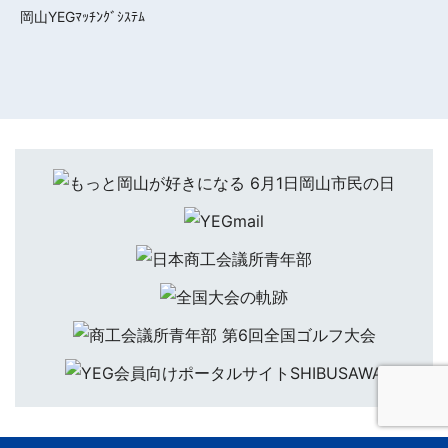
岡山YEGﾏｯﾁﾝｸﾞｼｽﾃﾑ