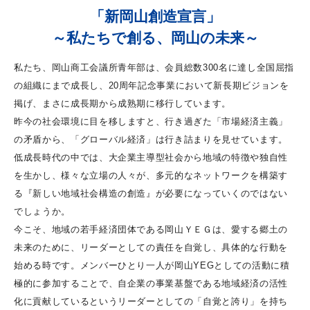
「新岡山創造宣言」
～私たちで創る、岡山の未来～
私たち、岡山商工会議所青年部は、会員総数300名に達し全国屈指
の組織にまで成長し、20周年記念事業において新長期ビジョンを
掲げ、まさに成長期から成熟期に移行しています。
昨今の社会環境に目を移しますと、行き過ぎた「市場経済主義」
の矛盾から、「グローバル経済」は行き詰まりを見せています。
低成長時代の中では、大企業主導型社会から地域の特徴や独自性
を生かし、様々な立場の人々が、多元的なネットワークを構築す
る『新しい地域社会構造の創造』が必要になっていくのではない
でしょうか。
今こそ、地域の若手経済団体である岡山ＹＥＧは、愛する郷土の
未来のために、リーダーとしての責任を自覚し、具体的な行動を
始める時です。メンバーひとり一人が岡山YEGとしての活動に積
極的に参加することで、自企業の事業基盤である地域経済の活性
化に貢献しているというリーダーとしての「自覚と誇り」を持ち