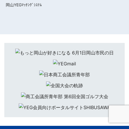
岡山YEGﾏｯﾁﾝｸﾞｼｽﾃﾑ