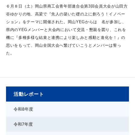
６月８日（土）岡山県商工会青年部連合会第3回会員大会が山田方
谷ゆかりの地、高梁で『先人の築いた礎の上に創ろう！イノベー
ション』をテーマに開催された。岡山YEGからは 名が参加し、
県内のYEGメンバーと大会内において交流・懇親を図り、これを
機に『多種多様な結束と連携により楽しみと感動と進化を！』の
思いをもって、岡山全国大会へ繋げていこうとメンバーは誓っ
た。
活動レポート
令和8年度
令和7年度