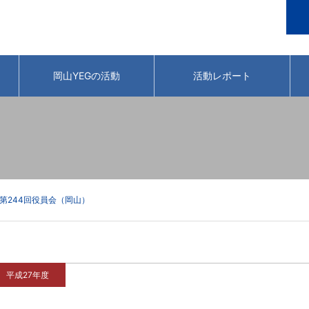
岡山YEGの活動
活動レポート
G第244回役員会（岡山）
平成27年度