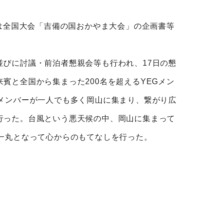
では全国大会「吉備の国おかやま大会」の企画書等
びに討議・前泊者懇親会等も行われ、17日の懇
賓と全国から集まった200名を超えるYEGメン
メンバーが一人でも多く岡山に集まり、繋がり広
行った。台風という悪天候の中、岡山に集まって
一丸となって心からのもてなしを行った。