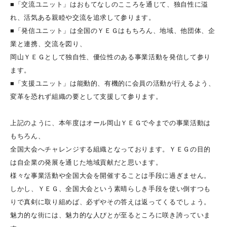
■「交流ユニット」はおもてなしのこころを通じて、独自性に溢
れ、活気ある親睦や交流を追求して参ります。
■「発信ユニット」は全国のＹＥＧはもちろん、地域、他団体、企
業と連携、交流を図り、
岡山ＹＥＧとして独自性、優位性のある事業活動を発信して参り
ます。
■「支援ユニット」は能動的、有機的に会員の活動が行えるよう、
変革を恐れず組織の要として支援して参ります。
上記のように、本年度はオール岡山ＹＥＧで今までの事業活動は
もちろん、
全国大会へチャレンジする組織となっております。ＹＥＧの目的
は自企業の発展を通じた地域貢献だと思います。
様々な事業活動や全国大会を開催することは手段に過ぎません。
しかし、ＹＥＧ、全国大会という素晴らしき手段を使い倒すつも
りで真剣に取り組めば、必ずやその答えは返ってくるでしょう。
魅力的な街には、魅力的な人びとが至るところに咲き誇っていま