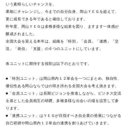
いう素晴らしいチャンスを、
果敢にチャレンジし、今までの自分自身、岡山ＹＥＧを超えて、
更に成長できる年であると確信しております。
昨年度、岡山ＹＥＧは多種多様な結束を図り、ますます一体感が
醸成されました。
全国大会を迎える本年は、組織を「特別」「会員」「連携」「交
流」「発信」「支援」の６つのユニットにしています。
各ユニットに期待する役割は以下のとおりです。
■「特別ユニット」は岡山県内１２単会を一つにまとめ、独自性、
優位性ある岡山ならではの咲き誇れる全国大会を考え抜きます。
■「会員ユニット」は長期ビジョンを推進しながら、ビジネス交流
を基とした会員相互の研鑽、多種多様な出会いの場を設営して参
ります。
■「連携ユニット」はＹＥＧが目指すべき自企業の発展につながる
自己研鑚や岡山県内１２単会の連携を創りあげていきます。