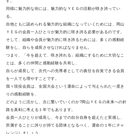
す。
同様に魅力的な街には、魅力的なＹＥＧの活動が咲き誇ってい
る。
自他ともに認められる魅力的な組織になっていくためには、岡山
ＹＥＧの会員一人ひとりが魅力的に咲き誇る必要があるのです。
そして、組織や会員が魅力的に咲き誇るためには、多くの感動経
験をし、自らを成長させなければなりません。
つまり、「今を超えて、咲き誇れる」組織にするために大切なこ
とは、多くの仲間と感動経験を共有し、
自らが成長して、次代への先導者としての責任を自覚できる会員
を一人でも増やすことです。
我々現役会員は、全国大会という運命によって与えられた一度き
りの感動経験を、
どのように活かし、次に繋いでいくのか?岡山ＹＥＧの未来への針
路を真剣に考える１年でもあります。
会員一人ひとりが成長し、今までの自分自身を超えたと実感し、
所属することに誇りが持てる団体となるべく、運命の１年にチャ
レンジしましょう。