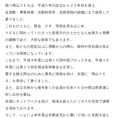
我々岡山ＹＥＧは、平成５年の設立から２２年目を迎え、
会員数・事業規模・活動内容等、全国屈指の組織にまで成長して
参りました。
これもひとえに、親会、ＯＢ、現役会員をはじめ、
ＹＥＧに関わってくださった皆様方のひとかたならぬ努力と研鑽
の賜物であり、大切な財産でもあります。
また、私たちの想定以上に周囲からの関心、期待や存在感が高ま
っている団体になっています。
これまで、平成９年度には第１５回中国ブロック大会、平成１６
年度には第２２回全国会長研修会を主管し、
愛する郷土岡山のために勇気と情熱を傾け、全国に「岡山ＹＥ
Ｇ」を発信して参りました。
また、設立当初から毎年多くの会員が日本ＹＥＧや岡山県青連に
対し出向を重ね、
全国にネットワークを拡げ、地域を超えたビジネスや交流で連携
を深めております。
そして、いよいよ本年度は先輩諸兄から繋いで頂いた全国大会と