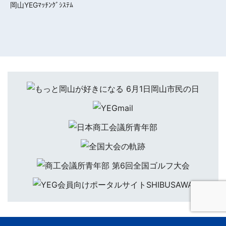
岡山YEGﾏｯﾁﾝｸﾞｼｽﾃﾑ