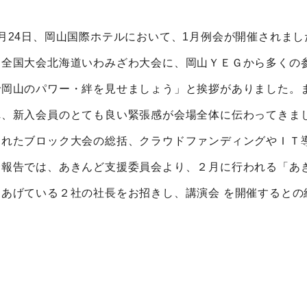
1月24日、岡山国際ホテルにおいて、1月例会が開催されま
る全国大会北海道いわみざわ大会に、岡山ＹＥＧから多くの
で岡山のパワー・絆を見せましょう」と挨拶がありました。
れ、新入会員のとても良い緊張感が会場全体に伝わってきま
われたブロック大会の総括、クラウドファンディングやＩＴ
会報告では、あきんど支援委員会より、２月に行われる「あ
をあげている２社の社長をお招きし、講演会 を開催するとの