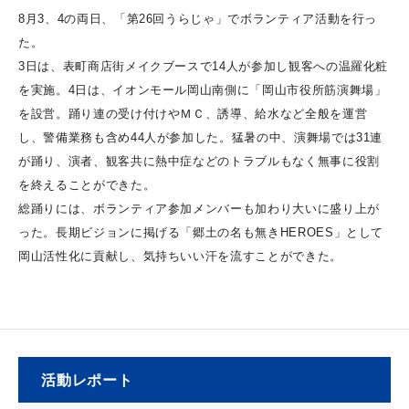
8月3、4の両日、「第26回うらじゃ」でボランティア活動を行っ
た。
3日は、表町商店街メイクブースで14人が参加し観客への温羅化粧
を実施。4日は、イオンモール岡山南側に「岡山市役所筋演舞場」
を設営。踊り連の受け付けやＭＣ、誘導、給水など全般を運営
し、警備業務も含め44人が参加した。猛暑の中、演舞場では31連
が踊り、演者、観客共に熱中症などのトラブルもなく無事に役割
を終えることができた。
総踊りには、ボランティア参加メンバーも加わり大いに盛り上が
った。長期ビジョンに掲げる「郷土の名も無きHEROES」として
岡山活性化に貢献し、気持ちいい汗を流すことができた。
活動レポート