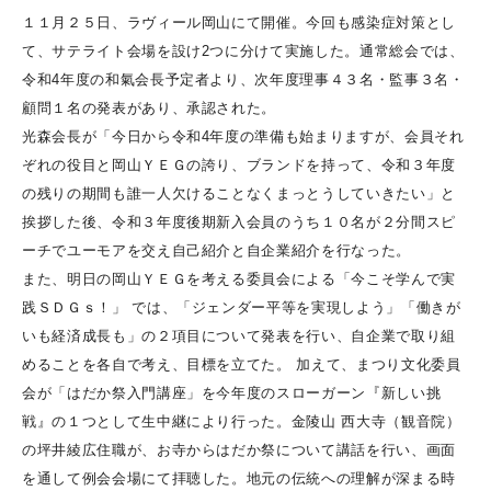
１１月２５日、ラヴィール岡山にて開催。今回も感染症対策とし
て、サテライト会場を設け2つに分けて実施した。通常総会では、
令和4年度の和氣会長予定者より、次年度理事４３名・監事３名・
顧問１名の発表があり、承認された。
光森会長が「今日から令和4年度の準備も始まりますが、会員それ
ぞれの役目と岡山ＹＥＧの誇り、ブランドを持って、令和３年度
の残りの期間も誰一人欠けることなくまっとうしていきたい」と
挨拶した後、令和３年度後期新入会員のうち１０名が２分間スピ
ーチでユーモアを交え自己紹介と自企業紹介を行なった。
また、明日の岡山ＹＥＧを考える委員会による「今こそ学んで実
践ＳＤＧｓ！」 では、「ジェンダー平等を実現しよう」「働きが
いも経済成長も」の２項目について発表を行い、自企業で取り組
めることを各自で考え、目標を立てた。 加えて、まつり文化委員
会が「はだか祭入門講座」を今年度のスローガーン『新しい挑
戦』の１つとして生中継により行った。金陵山 西大寺（観音院）
の坪井綾広住職が、お寺からはだか祭について講話を行い、画面
を通して例会会場にて拝聴した。地元の伝統への理解が深まる時