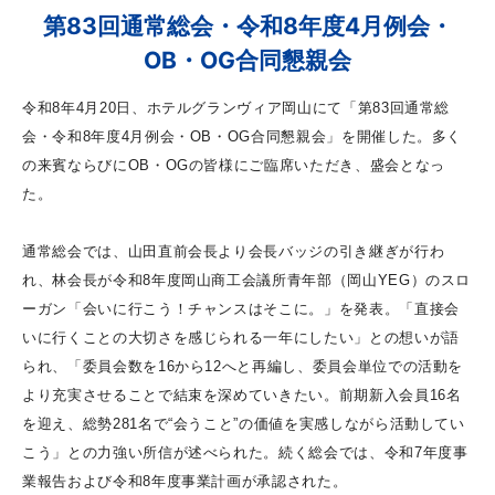
第83回通常総会・令和8年度4月例会・
OB・OG合同懇親会
令和8年4月20日、ホテルグランヴィア岡山にて「第83回通常総
会・令和8年度4月例会・OB・OG合同懇親会」を開催した。多く
の来賓ならびにOB・OGの皆様にご臨席いただき、盛会となっ
た。
通常総会では、山田直前会長より会長バッジの引き継ぎが行わ
れ、林会長が令和8年度岡山商工会議所青年部（岡山YEG）のスロ
ーガン「会いに行こう！チャンスはそこに。」を発表。「直接会
いに行くことの大切さを感じられる一年にしたい」との想いが語
られ、「委員会数を16から12へと再編し、委員会単位での活動を
より充実させることで結束を深めていきたい。前期新入会員16名
を迎え、総勢281名で“会うこと”の価値を実感しながら活動してい
こう」との力強い所信が述べられた。続く総会では、令和7年度事
業報告および令和8年度事業計画が承認された。