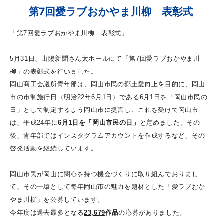
第7回愛ラブおかやま川柳 表彰式
「第7回愛ラブおかやま川柳 表彰式」
5月31日、山陽新聞さん太ホールにて「第7回愛ラブおかやま川
柳」の表彰式を行いました。
岡山商工会議所青年部は、岡山市民の郷土愛向上を目的に、岡山
市の市制施行日（明治22年6月1日）である6月1日を「岡山市民の
日」として制定するよう岡山市に提言し、これを受けて岡山市
は、平成24年に
6月1日を「岡山市民の日」
と定めました。その
後、青年部ではインスタグラムアカウントを作成するなど、その
啓発活動を継続しています。
岡山市民が岡山に関心を持つ機会づくりに取り組んでおりまし
て、その一環として毎年岡山市の魅力を題材とした「愛ラブおか
やま川柳」を公募しています。
今年度は過去最多となる
23,679
作品
の応募がありました。