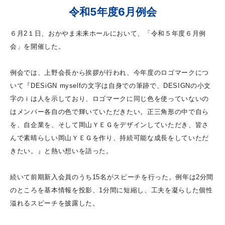
令和5年度6月例会
６月2１日、おかやま未来ホールにおいて、「令和５年度６月例
会」を開催した。
例会では、上野会長から挨拶が行われ、今年度のロゴマークにつ
いて『DESiGN myselfの文字は自身での筆跡で、DESIGNの小文
字のｉは人を示しており、ロゴマークに同じ色を使っていないの
はメンバー各自の色で輝いていただきたい。正三角形の中で自ら
を、自企業を、そして岡山ＹＥＧをデザインしていただき、皆さ
んで素晴らしい岡山ＹＥＧを作り、持続可能な成長をしていただ
きたい。』と熱い想いを語った。
続いて前期新入会員のうち15名がスピーチを行った。例年は2分間
のところを基本情報を投影、1分間に短縮し、工夫を凝らした個性
溢れるスピーチを披露した。