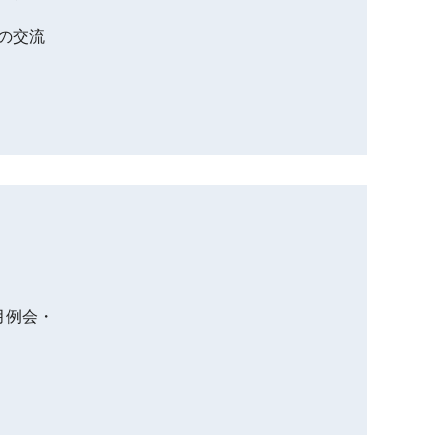
との交流
月例会・