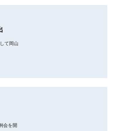
出
として岡山
例会を開