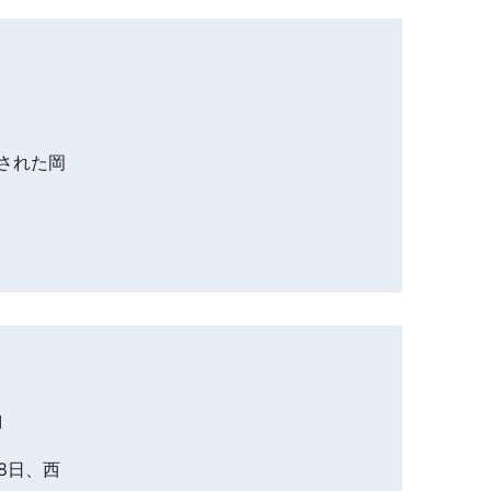
催された岡
」
8日、西