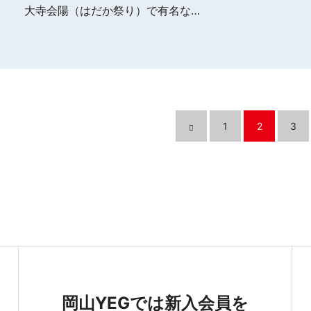
大寺会陽（はだか祭り）で有名な…
1
2
3
岡山YEGでは新入会員を