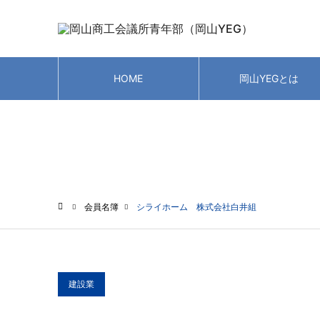
HOME
岡山YEGとは
会員名簿
会員名簿
シライホーム 株式会社白井組
ホーム
建設業