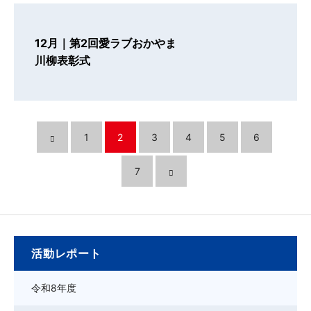
12月｜第2回愛ラブおかやま
川柳表彰式
1
2
3
4
5
6
7
活動レポート
令和8年度