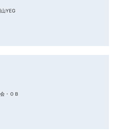
山YEG
例会・ＯＢ