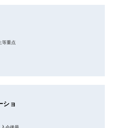
止等重点
ーショ
。入会後最