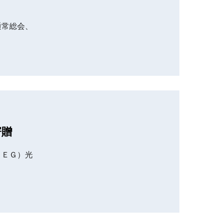
通常総会、
寄贈
ＹＥＧ）光