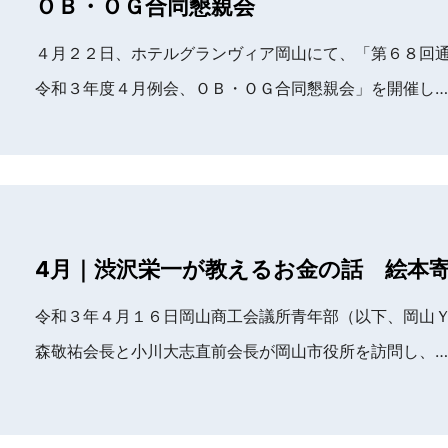
ＯＢ・ＯＧ合同懇親会
４月２２日、ホテルグランヴィア岡山にて、「第６８回
令和３年度４月例会、ＯＢ・ＯＧ合同懇親会」を開催し…
4月｜渋沢栄一が教えるお金の話 絵本
令和３年４月１６日岡山商工会議所青年部（以下、岡山
森敬祐会長と小川大志直前会長が岡山市役所を訪問し、…