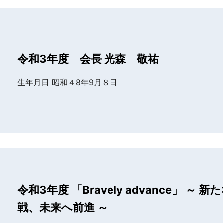
令和3年度 会長 光森 敬祐
生年月日 昭和４8年9月８日
令和3年度 「Bravely advance」 ～ 新
戦、未来へ前進 ～