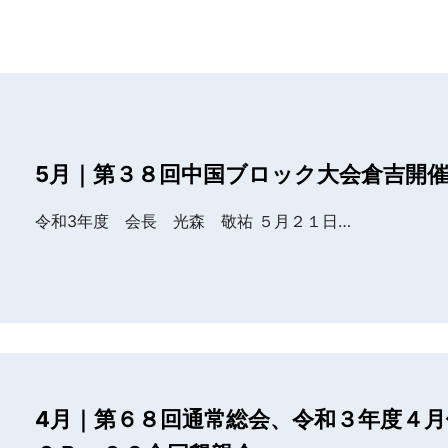
5月｜第３８回中国ブロック大会倉吉開
令和3年度 会長 光森 敬祐 ５月２１日…
4月｜第６８回通常総会、令和３年度４月