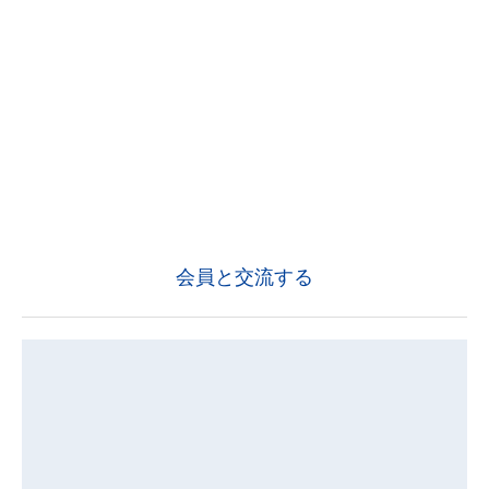
会員と交流する
例会
コロナ禍においては、感染対策もしっかりと行って開
催しています。