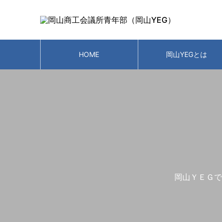
HOME
岡山YEGとは
岡山ＹＥＧで