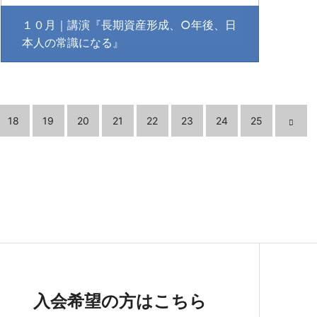
１０月｜講演『長期資産形成、○年後、日
本人の常識になる』
18
19
20
21
22
23
24
25
入会希望の方はこちら