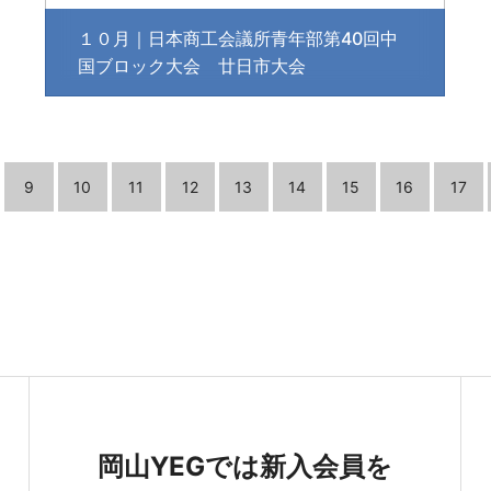
１０月｜日本商工会議所青年部第40回中
国ブロック大会 廿日市大会
9
10
11
12
13
14
15
16
17
岡山YEGでは新入会員を