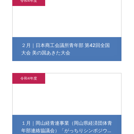
令和4年度
２月｜日本商工会議所青年部 第42回全国
大会 美の国あきた大会
令和4年度
１月｜岡山経青連事業（岡山県経済団体青
年部連絡協議会）「がっちりシンポジウ