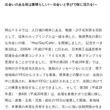
出会いのある街は素晴らしい!～出会いと学びで街に活力を!～
岡山ＹＥＧでは、人口減の根本にある、晩婚・少子化対策を目的
として、従来のカップリングとは一線を画した、独身男女の新た
な出会いの場、「Hey!Say!Cafe!」を開催しました。 記念すべき
第1回は、2005年（平成17年度）に行われ、日本商工会議所青年
部連合会の事業コンテスト「ＹＥＧ大賞」で、見事グランプリを
受賞することができました。 翌年の第2回（平成18年度）では、
当時の少子化担当大臣から、激励のメッセージをいただき、県下
他地域のYEGからスタッフを募集。県青連との繋がりが、会員の
中に意識され、各地のYEGにも紹介されることで、全国に向けて
この事業を発信することができました。 そして、第3回（平成19
年度）・第4回（平成20年度）は、会場を倉敷チボリ公園に移し、
岡山・倉敷・玉島・児島・総社のYEGが連携して開催。各地域
で、本事業の本質を共有すると共に、互いに強い信頼関係が生ま