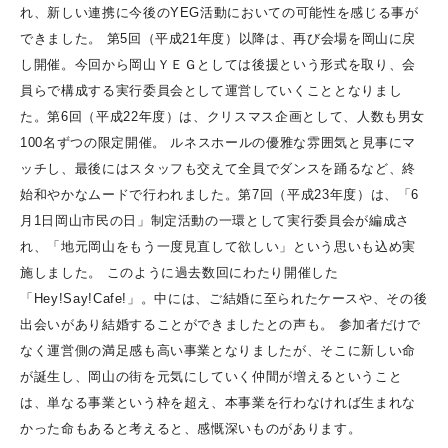
れ、新しい連携に今後のYEG活動においての可能性を感じる事が
できました。 第5回（平成21年度）以降は、再び会場を岡山に戻
し開催。今回から岡山ＹＥＧとしては後援という形式を取り、会
員らで構成する実行委員会として運営していくこととなりまし
た。第6回（平成22年度）は、クリスマス企画として、人数も男女
100名ずつの限定開催。 ルネスホールの優雅な雰囲気と見事にマ
ッチし、最後にはスタッフも交えて全員でダンスを踊るなど、終
始和やかなムードで行われました。第7回（平成23年度）は、「6
月1日岡山市民の日」制定活動の一環として実行委員会が編成さ
れ、「地元岡山をもう一度見直して欲しい」という思いも込め実
施しました。 このように過去数回にわたり開催した
「Hey!Say!Cafe!」。中には、ご結婚に至られたケースや、その後
出会いがあり結婚することができましたとの声も。 参加者だけで
なく運営側の満足感も高い事業となりましたが、そこに新しい命
が誕生し、岡山の街を元気にしていく仲間が増えるということ
は、単なる事業という枠を超え、本事業を行わなければ生まれな
かった命もあると考えると、感慨深いものがあります。