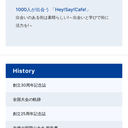
1000人が出会う 「Hey!Say!Cafe!」
出会いのある街は素晴らしい!～出会いと学びで街に
活力を!～
History
創立30周年記念誌
全国大会の軌跡
創立25周年記念誌
吉備の国岡山大会 報告書